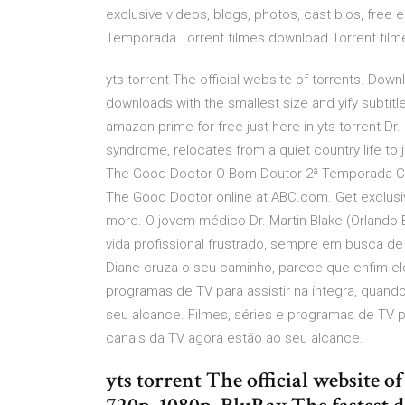
exclusive videos, blogs, photos, cast bios, free
Temporada Torrent filmes download Torrent film
yts torrent The official website of torrents. Dow
downloads with the smallest size and yify subtitle
amazon prime for free just here in yts-torrent D
syndrome, relocates from a quiet country life to j
The Good Doctor O Bom Doutor 2ª Temporada Com
The Good Doctor online at ABC.com. Get exclusiv
more. O jovem médico Dr. Martin Blake (Orlando 
vida profissional frustrado, sempre em busca 
Diane cruza o seu caminho, parece que enfim el
programas de TV para assistir na íntegra, quand
seu alcance. Filmes, séries e programas de TV p
canais da TV agora estão ao seu alcance.
yts torrent The official website 