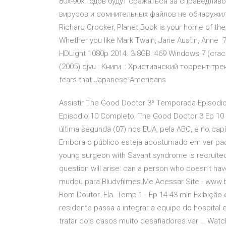
80х-90х годов будут сражаться за справедливос
вирусов и сомнительных файлов не обнаружил.
Richard Crocker, Planet Book is your home of the c
Whether you like Mark Twain, Jane Austin, Anne
HDLight 1080p 2014. 3.8GB. 469 Windows 7 (crack 
(2005) djvu : Книги :: Христианский торрент тре
fears that Japanese-Americans
Assistir The Good Doctor 3ª Temporada Episodio
Episodio 10 Completo, The Good Doctor 3 Ep 10 
última segunda (07) nos EUA, pela ABC, e no c
Embora o público esteja acostumado em ver pac
young surgeon with Savant syndrome is recruited i
question will arise: can a person who doesn’t have
mudou para Bludvfilmes.Me Acessar Site - www.
Bom Doutor. Ela. Temp 1 - Ep 14 43 min Exibiçã
residente passa a integrar a equipe do hospital
tratar dois casos muito desafiadores.ver … Watc