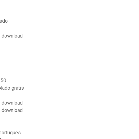
lado
o download
 50
lado gratis
o download
o download
 portugues