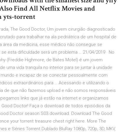
ownloads with the smallest size and yify
n Also Find All Netflix Movies and
n yts-torrent
rada, The Good Doctor, Um jovem cirurgião diagnosticado
crutado para trabalhar na ala pedriátrica de um hospital de
 na área da medicina, esse médico não consegue se
r se esta dificuldade será um problema … 21/04/2019 · No
hy (Freddie Highmore, de Bates Motel) é um jovem
 uma vida tranquila no interior para se juntar à unidade
 no mundo e incapaz de se conectar pessoalmente com
icos extraordinários para … Acessando e utilizando o
ncia de que não fazemos upload e não somos responsáveis
pegamos links que já estão na internet e organizamos
he Good Doctor! Faça o download de todos episódios da
 Good Doctor season S03 download. Download The Good
nce your torrent treasure chest right here. More The
lmes e Séries Torrent Dublado BluRay 1080p, 720p, 3D, MKV,