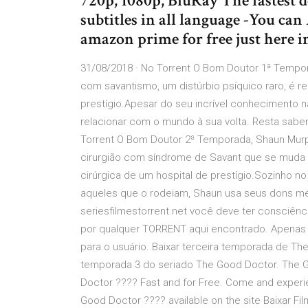
720p, 1080p, BluRay The fastest d
subtitles in all language -You ca
amazon prime for free just here i
31/08/2018 · No Torrent O Bom Doutor 1ª Tempo
com savantismo, um distúrbio psíquico raro, é re
prestígio.Apesar do seu incrível conhecimento
relacionar com o mundo à sua volta. Resta sabe
Torrent O Bom Doutor 2ª Temporada, Shaun Murp
cirurgião com síndrome de Savant que se muda de
cirúrgica de um hospital de prestígio.Sozinho
aqueles que o rodeiam, Shaun usa seus dons méd
seriesfilmestorrent.net você deve ter consciê
por qualquer TORRENT aqui encontrado. Apenas 
para o usuário. Baixar terceira temporada de T
temporada 3 do seriado The Good Doctor. The
Doctor ???? Fast and for Free. Come and experie
Good Doctor ???? available on the site Baixar Fi