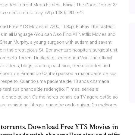
 episodes Torrent Mega Filmes - Baixar The Good Doctor 3ª
es e séries em bluray 720p 1080p 3D e 4k
nload Free YTS Movies in 720p, 1080p, BluRay The fastest
s in all language -You can Also Find All Netflix Movies and
r. Shaun Murphy, a young surgeon with autism and savant
oin the prestigious St. Bonaventure hospital’s surgical unit.
pleta Torrent Dublada e Legendada Visit The official
e videos, blogs, photos, cast bios, free episodes and
Bloom, de Piratas do Caribe) passou a maior parte de sua
de respeito. Quando uma paciente de 18 anos chamada
e terá sua chance de redenção. Filmes, séries e
o e onde quiser. Os melhores canais da TV agora estão ao
ara assistir na íntegra, quandoe onde quiser. Os melhores
of torrents. Download Free YTS Movies in