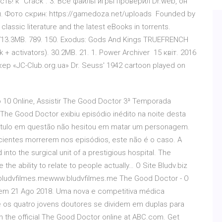
ть! к "Crack". 3. Все файлы игры проверил Dr.web, он
 Фото скрин: https://gamedoza.net/uploads Founded by
lassic literature and the latest eBooks in torrents.
 713.3MB. 789. 150. Exodus: Gods And Kings TRUEFRENCH
+ activators). 30.2MB. 21. 1. Power Archiver 15 квіт. 2016
кер «JC-Club.org.ua» Dr. Seuss' 1942 cartoon played on
 10 Online, Assistir The Good Doctor 3ª Temporada
The Good Doctor exibiu episódio inédito na noite desta
apítulo em questão não hesitou em matar um personagem.
ientes morrerem nos episódios, este não é o caso. A
nto the surgical unit of a prestigious hospital. The
 the ability to relate to people actually… O Site Bludv.biz
bludvfilmes.mewww.bludvfilmes.me The Good Doctor - O
o em 21 Ago 2018. Uma nova e competitiva médica
 e os quatro jovens doutores se dividem em duplas para
h the official The Good Doctor online at ABC.com. Get