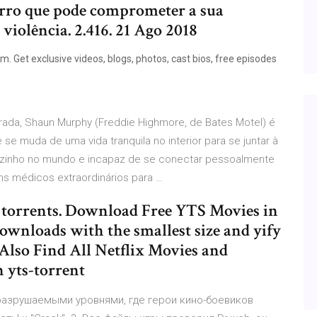
erro que pode comprometer a sua
 violência. 2.416. 21 Ago 2018
m. Get exclusive videos, blogs, photos, cast bios, free episodes
rada, Shaun Murphy (Freddie Highmore, de Bates Motel) é
e muda de uma vida tranquila no interior para se juntar à
Sozinho no mundo e incapaz de se conectar pessoalmente
s médicos extraordinários para …
of torrents. Download Free YTS Movies in
ownloads with the smallest size and yify
n Also Find All Netflix Movies and
n yts-torrent
 разрушаемыми уровнями, где герои кино-боевиков