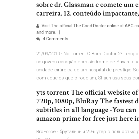
sobre dr. Glassman e comete um 
carreira. 12. conteúdo impactante,
Visit The official The Good Doctor online at ABC.co
and more.
4 Comments
21/04/2019 · No Torrent O Bom Doutor 2ª Tempo
um jovem cirurgião com síndrome de Savant que s
unidade cirúrgica de um hospital de prestígio.
com aqueles que o rodeiam, Shaun usa seus don
yts torrent The official website 
720p, 1080p, BluRay The fastest d
subtitles in all language -You ca
amazon prime for free just here i
BroForce - брутальный 2D-шутер с полностью