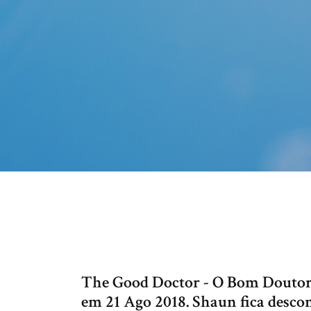
The Good Doctor - O Bom Doutor.
em 21 Ago 2018. Shaun fica desco