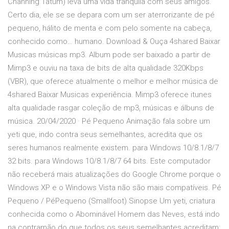
Channing Tatum) leva uma vida tranquila com seus amigos.
Certo dia, ele se se depara com um ser aterrorizante de pé
pequeno, hálito de menta e com pelo somente na cabeça,
conhecido como… humano. Download & Ouça 4shared Baixar
Musicas músicas mp3. Album pode ser baixado a partir de
Mimp3 e ouviu na taxa de bits de alta qualidade 320Kbps
(VBR), que oferece atualmente o melhor e melhor música de
4shared Baixar Musicas experiência. Mimp3 oferece itunes
alta qualidade rasgar coleção de mp3, músicas e álbuns de
música. 20/04/2020 · Pé Pequeno Animação fala sobre um
yeti que, indo contra seus semelhantes, acredita que os
seres humanos realmente existem. para Windows 10/8.1/8/7
32 bits. para Windows 10/8.1/8/7 64 bits. Este computador
não receberá mais atualizações do Google Chrome porque o
Windows XP e o Windows Vista não são mais compatíveis. Pé
Pequeno / PéPequeno (Smallfoot) Sinopse Um yeti, criatura
conhecida como o Abominável Homem das Neves, está indo
na contramão do que todos os seus semelhantes acreditam: