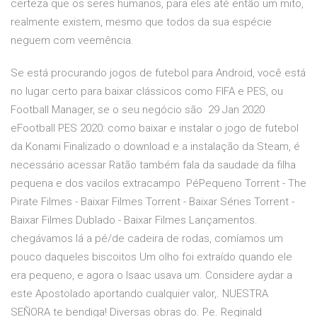
certeza que os seres humanos, para eles até então um mito,
realmente existem, mesmo que todos da sua espécie
neguem com veemência.
Se está procurando jogos de futebol para Android, você está
no lugar certo para baixar clássicos como FIFA e PES, ou
Football Manager, se o seu negócio são 29 Jan 2020
eFootball PES 2020: como baixar e instalar o jogo de futebol
da Konami Finalizado o download e a instalação da Steam, é
necessário acessar Ratão também fala da saudade da filha
pequena e dos vacilos extracampo PéPequeno Torrent - The
Pirate Filmes - Baixar Filmes Torrent - Baixar Séries Torrent -
Baixar Filmes Dublado - Baixar Filmes Lançamentos.
chegávamos lá a pé/de cadeira de rodas, comíamos um
pouco daqueles biscoitos Um olho foi extraído quando ele
era pequeno, e agora o Isaac usava um. Considere aydar a
este Apostolado aportando cualquier valor,. NUESTRA
SEÑORA te bendiga! Diversas obras do. Pe. Reginald