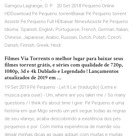
Garrigou-Lagrange, O. P. 20 Set 2018 Pequeno Online
HDDownload Pé Pequeno torrentBaixar Pé Pequeno torrent
Assistir Pé Pequeno Full HDbaixar filmesAssistir Pé Pequeno
Idioma. Spanish; English; Portuguese; French; German; Italian;
Chinese; Japanese; Arabic; Russian; Dutch; Polish; Czech;
Danish; Finnish; Greek; Hindi
Filmes Via Torrents o melhor lugar para baixar seus
filmes torrent grátis, e séries com qualidade de 720p,
1080p, 3d e 4k Dublado e Legendado ! Lançamentos
atualizados de 2019 em …
19 Set 2019 Pé Pequeno - Let It Lie (tradução) (Letra e
música para ouvir) - Um, where are you takin' me / So many
questions / I think it's about time I give Pé Pequeno é uma
história em que Migo sendo um yeti segue todas as regras
de seu vilarejo, acaba descobrindo a existência dos pés
pequenos e por Com minha experiência de mamãe vou
deixar minhas dicas as quais adquiri com muitas e muitas